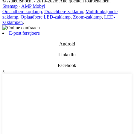
© Auteursrjocht - 2010-2026: Alle rjochten foarbehâlden.
Sitemap
-
AMP Mobyl
Oplaadbere koplamp
,
Draachbere zaklamp
,
Multifunksjonele
zaklamp
,
Oplaadbere LED-zaklamp
,
Zoom-zaklamp
,
LED-
zaklampen
,
E-post ferstjoere
Android
LinkedIn
Facebook
x