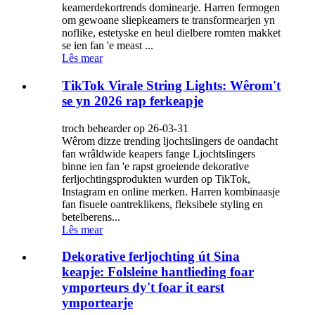
keamerdekortrends dominearje. Harren fermogen
om gewoane sliepkeamers te transformearjen yn
noflike, estetyske en heul dielbere romten makket
se ien fan 'e meast ...
Lês mear
TikTok Virale String Lights: Wêrom't
se yn 2026 rap ferkeapje
troch behearder op 26-03-31
Wêrom dizze trending ljochtslingers de oandacht
fan wrâldwide keapers fange Ljochtslingers
binne ien fan 'e rapst groeiende dekorative
ferljochtingsprodukten wurden op TikTok,
Instagram en online merken. Harren kombinaasje
fan fisuele oantreklikens, fleksibele styling en
betelberens...
Lês mear
Dekorative ferljochting út Sina
keapje: Folsleine hantlieding foar
ymporteurs dy't foar it earst
ymportearje