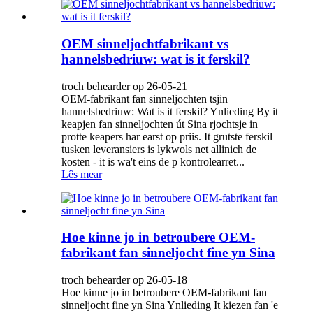
OEM sinneljochtfabrikant vs
hannelsbedriuw: wat is it ferskil?
troch behearder op 26-05-21
OEM-fabrikant fan sinneljochten tsjin
hannelsbedriuw: Wat is it ferskil? Ynlieding By it
keapjen fan sinneljochten út Sina rjochtsje in
protte keapers har earst op priis. It grutste ferskil
tusken leveransiers is lykwols net allinich de
kosten - it is wa't eins de p kontrolearret...
Lês mear
Hoe kinne jo in betroubere OEM-
fabrikant fan sinneljocht fine yn Sina
troch behearder op 26-05-18
Hoe kinne jo in betroubere OEM-fabrikant fan
sinneljocht fine yn Sina Ynlieding It kiezen fan 'e