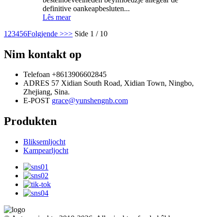
definitive oankeapbesluten...
Lês mear
1
2
3
4
5
6
Folgjende >
>>
Side 1 / 10
Nim kontakt op
Telefoan
+8613906602845
ADRES
57 Xidian South Road, Xidian Town, Ningbo,
Zhejiang, Sina.
E-POST
grace@yunshengnb.com
Produkten
Bliksemljocht
Kampearljocht