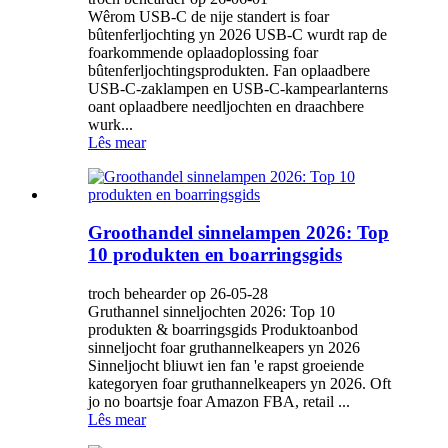
Wêrom USB-C de nije standert is foar
bûtenferljochting yn 2026 USB-C wurdt rap de
foarkommende oplaadoplossing foar
bûtenferljochtingsprodukten. Fan oplaadbere
USB-C-zaklampen en USB-C-kampearlanterns
oant oplaadbere needljochten en draachbere
wurk...
Lês mear
Groothandel sinnelampen 2026: Top
10 produkten en boarringsgids
troch behearder op 26-05-28
Gruthannel sinneljochten 2026: Top 10
produkten & boarringsgids Produktoanbod
sinneljocht foar gruthannelkeapers yn 2026
Sinneljocht bliuwt ien fan 'e rapst groeiende
kategoryen foar gruthannelkeapers yn 2026. Oft
jo no boartsje foar Amazon FBA, retail ...
Lês mear