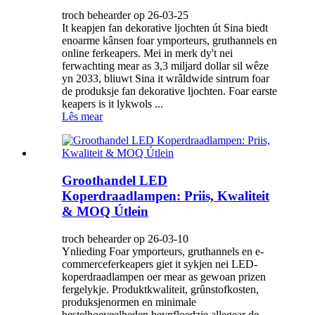
troch behearder op 26-03-25
It keapjen fan dekorative ljochten út Sina biedt
enoarme kânsen foar ymporteurs, gruthannels en
online ferkeapers. Mei in merk dy't nei
ferwachting mear as 3,3 miljard dollar sil wêze
yn 2033, bliuwt Sina it wrâldwide sintrum foar
de produksje fan dekorative ljochten. Foar earste
keapers is it lykwols ...
Lês mear
Groothandel LED
Koperdraadlampen: Priis, Kwaliteit
& MOQ Útlein
troch behearder op 26-03-10
Ynlieding Foar ymporteurs, gruthannels en e-
commerceferkeapers giet it sykjen nei LED-
koperdraadlampen oer mear as gewoan prizen
fergelykje. Produktkwaliteit, grûnstofkosten,
produksjenormen en minimale
bestelhoeveelheden beynfloedzje allegear de