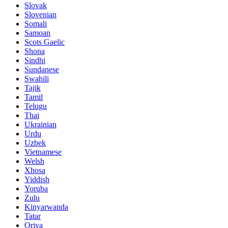
Slovak
Slovenian
Somali
Samoan
Scots Gaelic
Shona
Sindhi
Sundanese
Swahili
Tajik
Tamil
Telugu
Thai
Ukrainian
Urdu
Uzbek
Vietnamese
Welsh
Xhosa
Yiddish
Yoruba
Zulu
Kinyarwanda
Tatar
Oriya