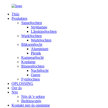
Thús
Produkten
Sinneljochten
Strjitlampe
Lânskipsljochten
Wurkljochten
Wurkljochten
Bliksemljocht
Aluminium
Plestik
Kampearljocht
Koplamp
Binnenljochten
Nachtljocht
Oaren
Fytsljochten
OPLOSSING
Oer ús
Nijs
Nijs út 'e sektor
Bedriuwsnijs
Kontakt mei ús opnimme