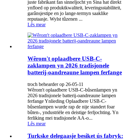
juste fabrikant fan sinneljocht yn Sina hat direkt
ynfloed op produktkwaliteit, leveringsstabiliteit,
garânsjestipe en jo lange-termyn saaklike
reputaasje. Wylst tûzenen ...
Lês mear
Wêrom't oplaadbere USB-C-
zaklampen yn 2026 tradisjonele
batterij-oandreaune lampen ferfange
troch behearder op 26-05-11
Wêrom't oplaadbere USB-C-bûsenlampen yn
2026 tradisjonele batterij-oandreaune lampen
ferfange Ynlieding Oplaadbere USB-C-
bûsenlampen wurde rap de nije standert foar
bûten-, yndustriële en deistige ferljochting. Yn
ferliking mei tradisjonele AA-o...
Lês mear
Turkske delegaasje besiket ús fabryk: