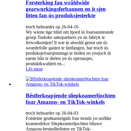
Fersterking fan wrâldwide
gearwurkingsferbannen en it sjen
litten fan ús produksjesterkte
troch behearder op 26-04-16
Wy wiene tige bliid om hjoed in foaroansteande
groep Turkske sakepartners yn ús fabryk te
ferwolkomjen! It wie in absolút genot om ús
weardefolle gasten te ûntfangen, har troch ús
produksjefoarsjennings te lieden en ynsjoch út
earste hân te dielen yn ús operaasjes,
produktkwaliteit en...
Lês mear
Bêstferkeapjende sliepkeamerljochten
foar Amazon- en TikTok-winkels
troch behearder op 26-04-03
Folsleine gruthannelgids foar trends yn noflike
keamerdekor Sliepkeamerljochten bliuwe
Amazon-bestsellerlisten en TikTok-