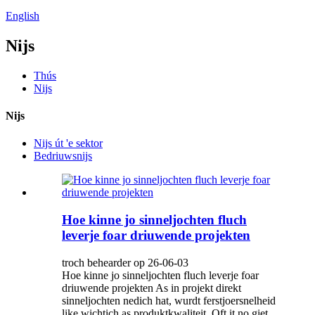
English
Nijs
Thús
Nijs
Nijs
Nijs út 'e sektor
Bedriuwsnijs
Hoe kinne jo sinneljochten fluch
leverje foar driuwende projekten
troch behearder op 26-06-03
Hoe kinne jo sinneljochten fluch leverje foar
driuwende projekten As in projekt direkt
sinneljochten nedich hat, wurdt ferstjoersnelheid
like wichtich as produktkwaliteit. Oft it no giet