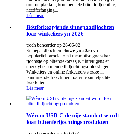
om bouplakken, kommersjele bûtenferljochting,
needferfanging...
Lês mear
Bêstferkeapjende sinnepaadljochten
foar winkeliers yn 2026
troch behearder op 26-06-02
Sinnepaadljochten bliuwe yn 2026 yn
populariteit groeie, om't mear hûseigners har
rjochtsje op bûtendekoraasje, túnfeiligens en
enerzjybesparjende ferljochtingsoplossingen.
Winkeliers en online ferkeapers sjogge in
tanimmende fraach nei moderne sinneljochten
foar bûten...
Lês mear
Wêrom USB-C de nije standert wurdt
foar bûtenferljochtingsprodukten
troch behearder op 26-06-01